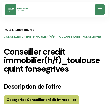
Votre Projet
Accueil
Offres Emploi
CONSEILLER CREDIT IMMOBILIER(H/F)_TOULOUSE QUINT FONSEGRIVES
Simulateurs
conseiller credit
immobilier(h/f)_toulouse
Nos agences
quint fonsegrives
Notre vision
Description de l'offre
Un conseil
Catégorie :
Conseiller crédit immobilier