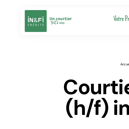
Votre Pr
Accue
courtier en pret immobilier
(h/f) 