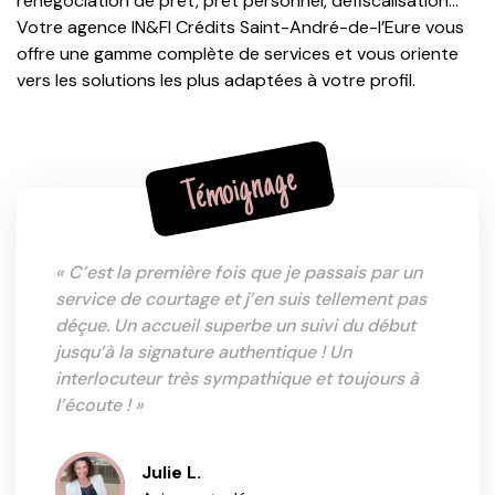
renégociation de prêt, prêt personnel, défiscalisation…
Votre agence IN&FI Crédits Saint-André-de-l’Eure vous
offre une gamme complète de services et vous oriente
vers les solutions les plus adaptées à votre profil.
Témoignage
« C’est la première fois que je passais par un
service de courtage et j’en suis tellement pas
déçue. Un accueil superbe un suivi du début
jusqu’à la signature authentique ! Un
interlocuteur très sympathique et toujours à
l’écoute ! »
Julie L.